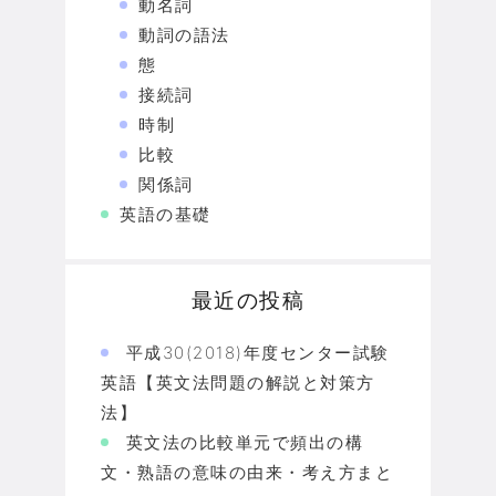
動名詞
動詞の語法
態
接続詞
時制
比較
関係詞
英語の基礎
最近の投稿
平成30(2018)年度センター試験
英語【英文法問題の解説と対策方
法】
英文法の比較単元で頻出の構
文・熟語の意味の由来・考え方まと