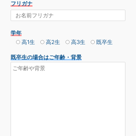
フリガナ
学年
高1生
高2生
高3生
既卒生
既卒生の場合はご年齢・背景