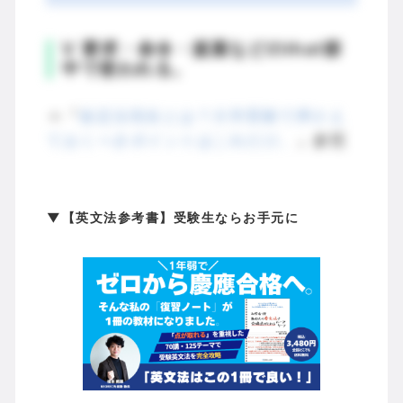
Ⅴ 要求・命令・提案などのthat節
中で使われる。
⇒『
仮定法現在とは？大学受験で押さえ
ておくべきポイントはこれだけ。
』参照
▼【英文法参考書】受験生ならお手元に