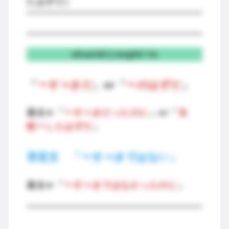
たはずだ）
shouldとought to
「
〜すべきだ
」or「
〜のはずだ
」
過去⇒「
〜すべきだったのに
」or「
当
然〜したはずだ
」
否定文 「〜すべきではない」
過去⇒「
〜すべきではなかったのに
」