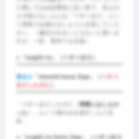
に関してはほぼ脅迫に近い形で、目上の
人や知らない人には「〜すべきだ」とい
う意味では使わないように注意してくだ
さい。（減点されることもないと思いま
すが、一応、英作でも注意）
=「ought to」（〜すべきだ）
過去⇒
「should have Vpp」（
〜すべ
きだったのに
）
「〜すべきだったのに（
実際にはしなか
った
）」という悔やみを表すことに注
目。
=「ought to have Vpp」（〜すべきだ