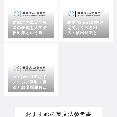
助動詞の単元で頻
助動詞needの押さ
出の表現を大学受
えておくべき用
験対策という観点
法・頻出知識と、
でまとめて解説
一般動詞との違い
will[would]のイ
メージと意味・用
法と頻出問題解説
| 受験英文法対策
おすすめの英文法参考書