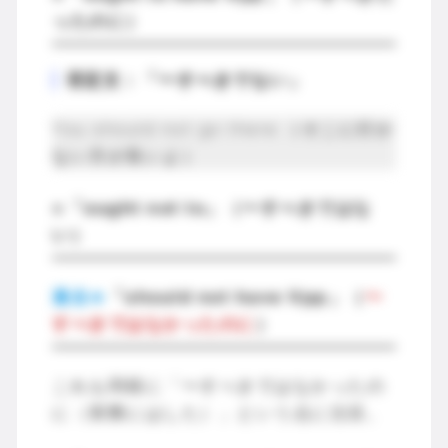
ったのに）
否定文：「〜すべきでない」
You should not go there.（そこに行か
ない方が良いよ）
=「ought not to」（〜すべきではな
い）
過去⇒
「should not have Vpp」（
〜
すべきではなかったのに
）
これも同様に「〜すべきではなかったの
に（実際にはした）」という点に注目。