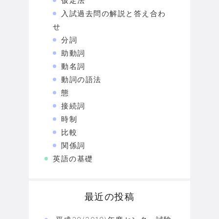
仮定法
入試過去問の解説と答え合わ
せ
分詞
助動詞
動名詞
動詞の語法
態
接続詞
時制
比較
関係詞
英語の基礎
最近の投稿