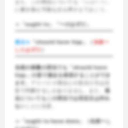
また、この用法についても「ought to」
に書き換え可能な点も押さえておこう。
＝「ought to」「〜のはずだ」
過去⇒
「should have Vpp」（
当然〜
したはずだ
）
当然の推量の用法でも「should have
Vpp」の形で過去を表現することができ
ます。
アドバイス用法との見分け方は文
意で判断するしかありません。また、
過
去についてもこの用法では否定文は作れ
ない
ことに注意。
＝「ought to have done」（当然〜し