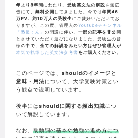
年より8年間
にわたり、
受験英文法の解説
を無広
告にて、
無料公開
してきました。今では
年間46
万PV、約10万人の受験生
にご愛好いただいてお
りますが、この度、管理人の
Youtubeチャンネル
「塾長くん」
の開設に伴い、
一部の記事を非公開
とさせていただく運びになりました。受験生の皆
様の中で、
全ての解説をみたい方はぜひ管理人が
本気で執筆した英文法参考書
をご購入ください
。
このページでは、
shouldのイメージと
意味・用法
について、大学受験対策とい
う観点で説明しています。
後半には
shouldに関する頻出知識
につ
いて解説しています。
なお、
助動詞の基本や勉強の進め方につ