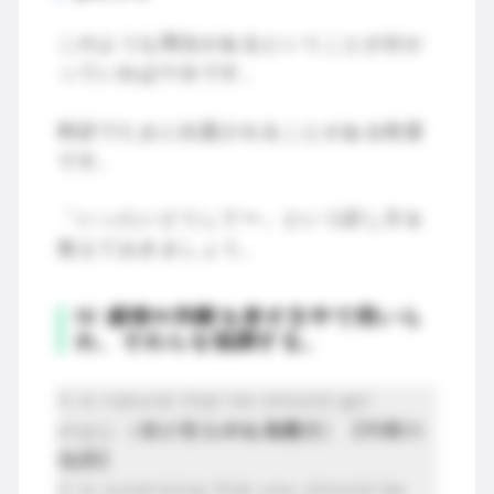
このような用法があるということが分か
っていれば十分です。
和訳でたまに出題されることがある程度
です。
「いったいどうして〜」という訳し方を
覚えておきましょう。
Ⅳ 感情や判断を表す文中で用いら
れ、それらを強調する。
It is natural that he should get
angry.（彼が怒る
のも当然だ
）【判断の
強調】
It is surprising that you should be