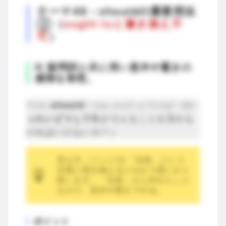
テーマ49：shouldの重要用法
②（
ought toと書き換え不
可
）
Ⅲ 疑問詞と共に用い意外や驚きの
感情を表現。
How
should
I say such a thing?（
い
ったいどうして
私がそんなことを言わな
ければいけないの？）
考え方：shouldを「当然」という
言葉に置き換えるとわかり易いかと
思います。「当然」から外れたこと
なので、意外や驚きですね。
ポイント