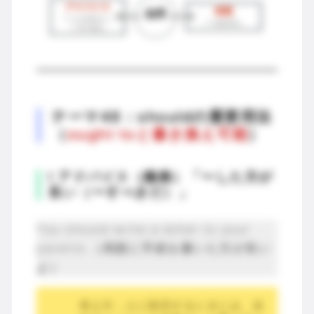
テーマ48：shouldの重要用法
（
ought toと書き換え可能
）
Ⅰ アドバイス（義務）「〜した方が
良い（〜すべきだ）」
You should write a letter to your
parents.（両親に手紙を書いた方が良い
よ）
考え方：人に助言するときには、自