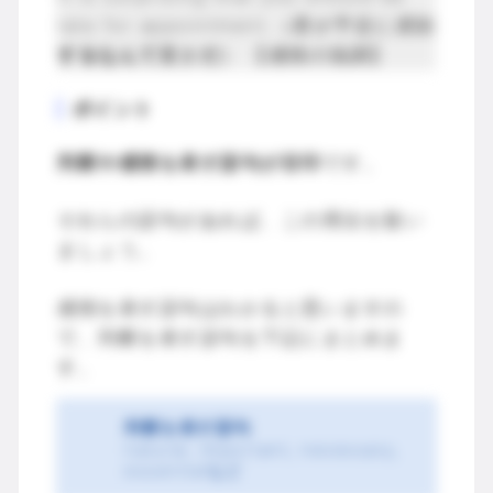
late for appointment.（君が予定に遅刻
するなんて
驚き
だ
） 【感情の強調】
ポイント
判断や感情を表す語句が目印
です。
それらの語句があれば、この用法を疑い
ましょう。
感情を表す語句はわかると思いますの
で、判断を表す語句を下記にまとめま
す。
判断を表す語句
natural, important, necessary,
essentialなど