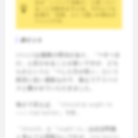
分が「こうして当然だ」と思ってい
ることを勧めますよね。そのような
話者の「当然」という思いの表れが
shouldです。
ポイント
shouldは義務の用法があり、「〜すべき
だ」と訳されることが多いですが、どち
らかというと「〜した方が良い」という
助言に近い感覚なので、敢えてアドバイ
スと書かせていただきました。
強さで言えば、「should ≦ ought to
<<< had better」です。
「should」と「ought to」はほぼ同義
と考えても問題ないですが、had better