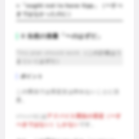
=「ought not to have Vpp」（〜すべ
きではなかったのに）
Ⅱ 当然の推量「〜のはずだ」
This plan should work.（この計画はう
まくいくはずだ）
ポイント
この用法では否定文は作れないことに注
意。
shouldには
アドバイス用法の否定（〜す
べきではない）しかない
です。