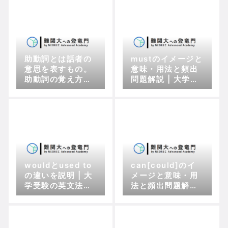
助動詞とは話者の
mustのイメージと
意思を表すもの。
意味・用法と頻出
助動詞の覚え方と
問題解説 | 大学受
勉強方法
験英文法対策用
wouldとused to
can[could]のイ
の違いを説明 | 大
メージと意味・用
学受験の英文法対
法と頻出問題解説
策という観点から
|受験英文法対策用