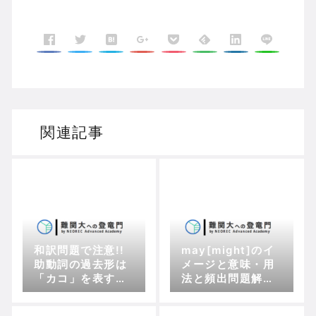
関連記事
和訳問題で注意!!
may[might]のイ
助動詞の過去形は
メージと意味・用
「カコ」を表す表
法と頻出問題解説
現ではない
|受験英文法対策用