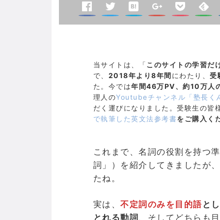
当サイトは、「
このサイトの学習だ
で、
2018年より8年間
にわたり、
受
た。今では
年間46万PV、約10万人
理人の
Youtubeチャンネル「塾長く
だく運びになりました。受験生の皆
で執筆した英文法参考書
をご購入く
これまで、名詞の役割を持つ
詞」）を紹介してきましたが
たね。
実は、
不定詞のみを目的語
と
とれる動詞
、そしてどちらも