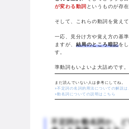
が変わる動詞
というものが存
そして、これらの動詞を覚え
一応、見分け方や覚え方の基
ますが、
結局のところ暗記
を
す。
準動詞もいよいよ大詰めです
まだ読んでいない人は参考にしてね。
»不定詞の名詞的用法についての解説は
»動名詞についての説明はこちら
不定詞か動名詞か、ど