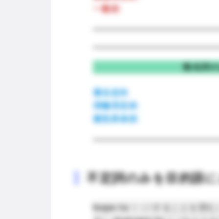
一般的
動名詞
過去志向
消極否定的
個別具体的
不定詞のみを目的語に
hope to
V（Vすることを望む