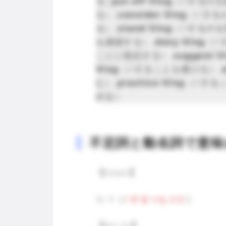
る),
put off Ving
（Vするのを
る）,
consider Ving
（Vする
る）,
stand Ving
（Vするのを
を感謝する）,
deny Ving
（V
ことに抵抗する）,
suggest V
Ving
（Vすることを避ける）,
む）,
practice Ving
（Vする
める）
不定詞と動名詞で意味
【mean】
to V（
Vするつもりだ
）
【go on】