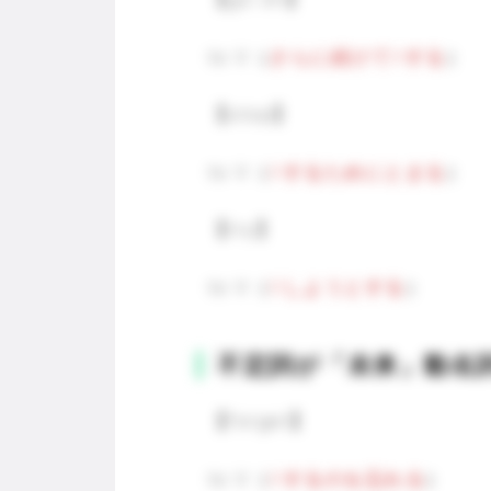
to V（
さらに続けてVする
）
【stop】
to V（
Vするためにとまる
）
【try】
to V（
Vしようとする
）
不定詞が「未来」動名
【forget】
to V（
Vするのを忘れる
）