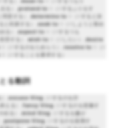
Vする）,
mean to
V（Vするつもり
出る）,
pretend to
V（Vするふりをす
に同意する）,
determine to
V（Vすると決
ると約束する）,
seek to
V（Vしようと努め
める）,
expect to
V（Vするつも
拒否する）,
wish to
V（Vしたい）,
desire
V（Vするのをためらう）,
resolve to
V（V
V（Vすることを要求する）
とる動詞
）,
excuse Ving
（Vするのを許
終える）,
fancy Ving
（Vするのを想像す
やめる）,
mind Ving
（Vするを嫌が
,
postpone Ving
（Vするのを延期す