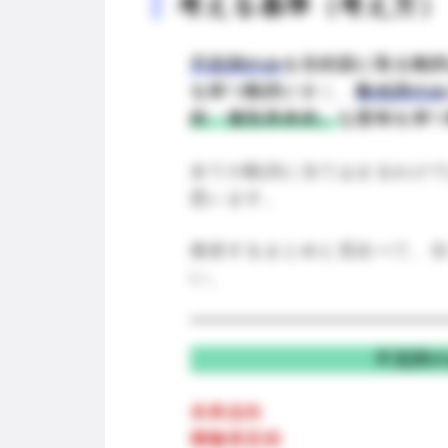
考える基準（考え方）
不定詞のみ
を目的語に取る動
を持つ動詞
が多く、
動名詞の
的・個別具体的」
な意味を持
全ての動詞に当てはまるわけ
思います。
後述するまとめと見比べて、
い。
不定詞
未来志向
積極肯定的