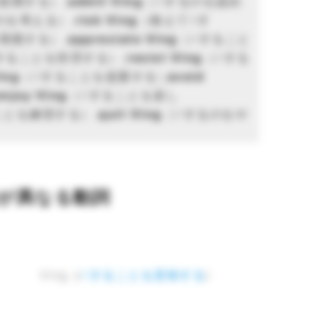
延期する）,
admit Ving
（Vするのを認め
のを考える）,
risk Ving
（敢えてVす
我慢する）,
appreciate Ving
（Vすること
することを拒否する）,
resist Ving
（Vする
ing
（Vすることを提案する),
avoid
enjoy Ving
（Vすることを楽し
ことを練習する）,
quit Ving
（Vするのをや
が異なる動詞
Ving（
Vすることを意味する
)