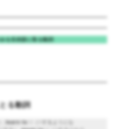
のみを目的語に取る動詞
とる動詞
）,
learn to
V（Vするようにな