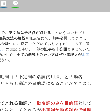
けで、英文法は合格点が取れる
」というコンセプト
験英文法の解説
を無広告にて、
無料公開
してきまし
の受験生
にご愛好いただいておりますが、この度、管
ん」
の開設に伴い、
一部の記事を非公開
とさせていた
様の中で、
全ての解説をみたい方はぜひ管理人が
本気
ださい
。
準動詞（「不定詞の名詞的用法」と「動名
、どちらも動詞の目的語になることができまし
してとれる動詞
と、
動名詞のみを目的語
として
目的語としてとれるが
不定詞か動名詞かで意味