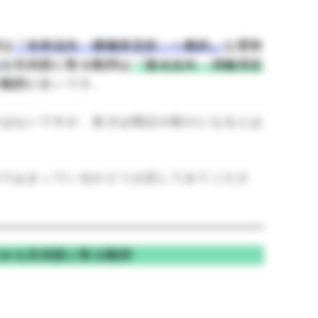
詞は
「未来志向・積極肯定的・一般的」
な意味
み
を目的語に取る動詞は
「過去志向・消極否定
つ動詞
が多いです。
ではないですが、多少は暗記の助けになるとは
当てはまっているかどうか試してみてくださ
のみを目的語に取る動詞