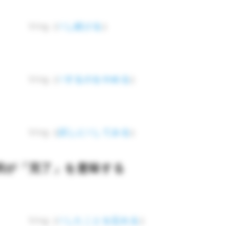
Ving（
Vし続ける
）
Ving（
Vするのをやめる
）
Ving（
試しにVしてみる
）
詞が「完了」を意味する
Ving（
Vしたことを忘れる
）