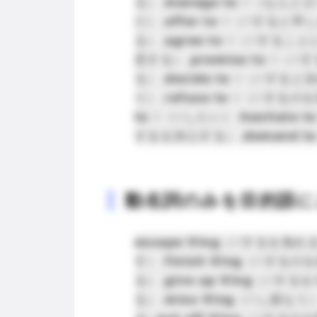
る）,
manage to
V（なんとか
だ）,
offer to
V（Vすると申し
る）,
agree to
V（Vすること
意する）,
promise to
V（Vす
る）,
decide to
V（Vすると決
り）,
refuse to
V（Vするのを
to
V（Vしたい）,
hesitate to
するを決心する）,
demand to
動名詞のみを目的語に
escape Ving
（Vするを免れる
す）,
finish Ving
（Vするのを
る）,
give up Ving
（Vするを
る）,
miss Ving
（Vし損なう）